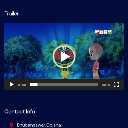
Trailer
Video
Player
00:00
00:30
Contact Info
Bhubaneswar,Odisha